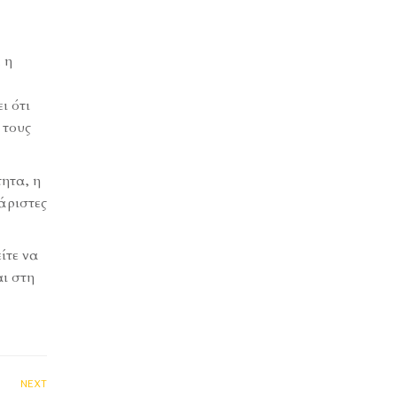
 η
ι ότι
 τους
ητα, η
άριστες
ίτε να
ι στη
NEXT