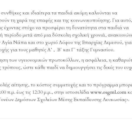
συνθήκες και ιδιαίτερα τα παιδιά ακόμη καλούνται να
ούν τη χαρά της επαφής και της κοινωνικοποίησης. Για αυτό,
 έχοντας στόχο να προσφέρει τη δυνατότητα στα παιδιά να
ή περίοδο μετά από μια δύσκολη σχολική χρονιά, ανακοινώνε
 Αγία Νάπα και στο χωριό Λόφου της Επαρχίας Λεμεσού, για
χής για τους μαθητές Α’ , Β΄ και Γ΄ τάξης Γυμνασίου.
ση των υγειονομικών πρωτοκόλλων, η ασφάλεια, η καθαριότ
 τρόπους, ώστε κάθε παιδί να δημιουργήσει τις δικές του ευχ
ολής αίτησης, το κόστος συμμετοχής και το πρόγραμμα μπορε
00 π.μ. έως τις 12:30 μ.μ., στην ιστοσελίδα
www.osgml.com
κα
Γονέων Δημόσιων Σχολείων Μέσης Εκπαίδευσης Λευκωσίας».